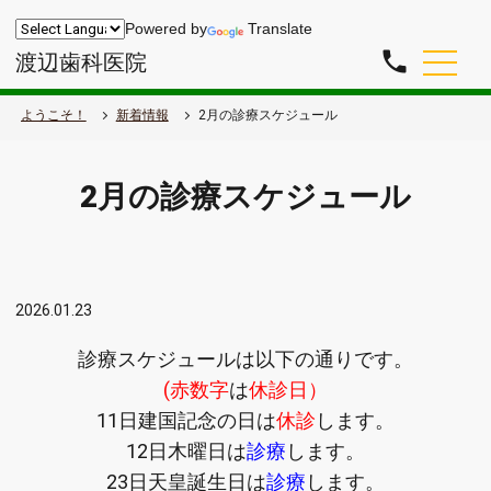
Powered by
Translate
phone
渡辺歯科医院
ようこそ！
新着情報
2月の診療スケジュール
2月の診療スケジュール
2026.01.23
診療スケジュールは以下の通りです。
(赤数字
は
休診日）
11日建国記念の日は
休診
します。
12日木曜日は
診療
します。
23日天皇誕生日は
診療
します。